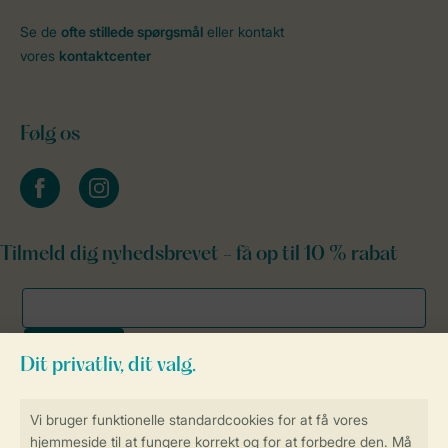
Se de
ofte stillede spørgsmål
eller kontakt
vores
kontaktcenter
Følg os
facebook
instagram
Tilmeld dig nyhedsbrevet - få op til 10 % rabat
Sikker og hurtig online booking