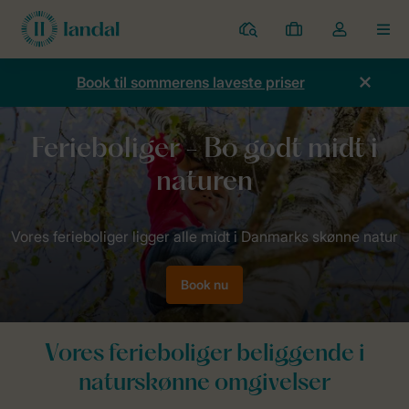
Parker
Mine
Toggle
MEN
bookinger
the
my
Book til sommerens laveste priser
account
dropdown
Forside
Sommerhuse
Book nu
Vores ferieboliger beliggende i
naturskønne omgivelser