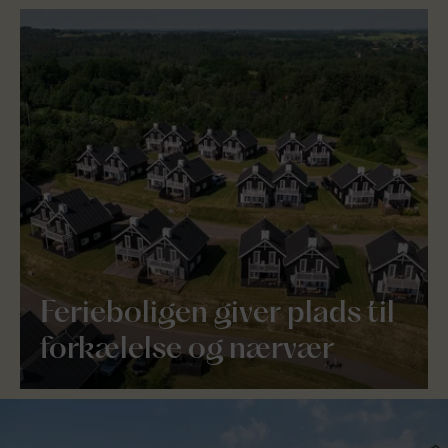
Ferieboligen giver plads til
forkælelse og nærvær