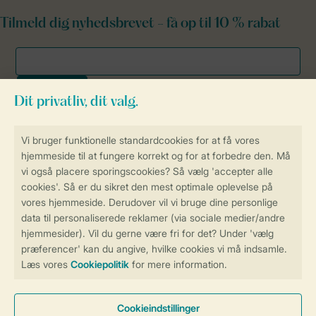
Tilmeld dig nyhedsbrevet - få op til 10 % rabat
Sikker og hurtig online booking
Sikker datahåndtering
Sikker betaling
Få en personligt tilpasset oplevelse
på Landal.dk
Administrer dine cookie indstillinger