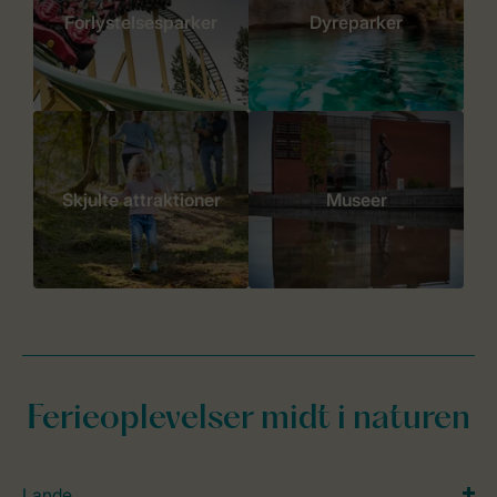
Forlystelsesparker
Dyreparker
Skjulte attraktioner
Museer
Ferieoplevelser midt i naturen
Lande