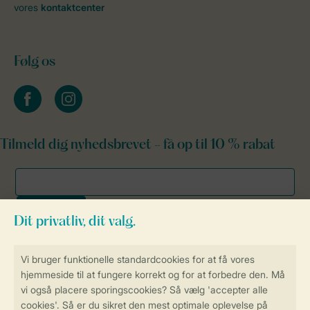
vores
kontaktcenter
Følg os
facebook
instagram
Tilmeld dig nyhedsbrevet - få op til 10 % rabat
Sikker og hurtig online booking
Sikker datahåndtering