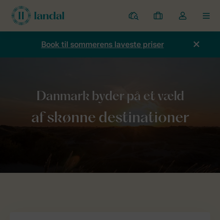
Parker
Mine
Toggle
MEN
bookinger
the
my
Book til sommerens laveste priser
account
dropdown
Forside
Blog
Destinationer