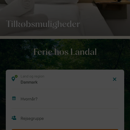
Tilkøbsmuligheder
Ferie hos Landal