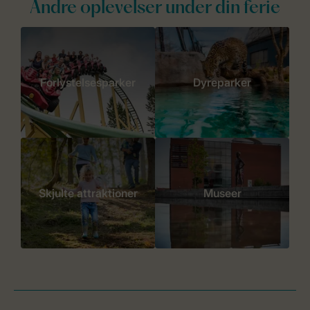
Andre oplevelser under din ferie
Forlystelsesparker
Dyreparker
Skjulte attraktioner
Museer