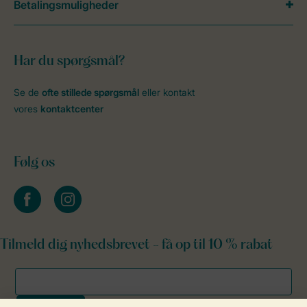
Betalingsmuligheder
Har du spørgsmål?
Se de
ofte stillede spørgsmål
eller kontakt
vores
kontaktcenter
Følg os
facebook
instagram
Tilmeld dig nyhedsbrevet - få op til 10 % rabat