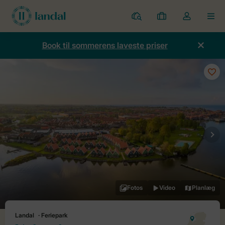
Parker
Mine
Toggle
MEN
bookinger
the
my
Book til sommerens laveste priser
account
dropdown