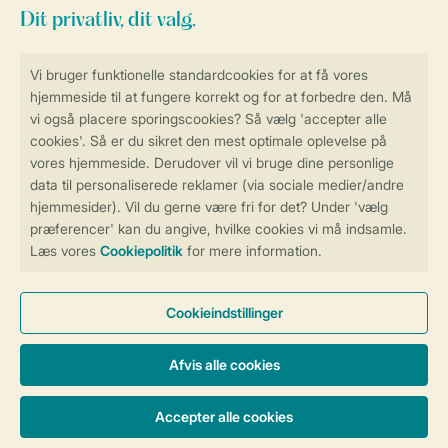
Sikker og hurtig online booking
Sikker datahåndtering
Sikker betaling
Få en personligt tilpasset oplevelse
på Landal.dk
Administrer dine cookie indstillinger
Persondatapolitik
Cookies og banner
Tilgængelighed
© 2026 Landal Formidling ApS | CVR 28842392