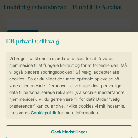
Tilmeld dig nyhedsbrevet - få op til 10 % rabat
Sikker og hurtig online booking
Sikker datahåndtering
Sikker betaling
Få en personligt tilpasset oplevelse
på Landal.dk
Administrer dine cookie indstillinger