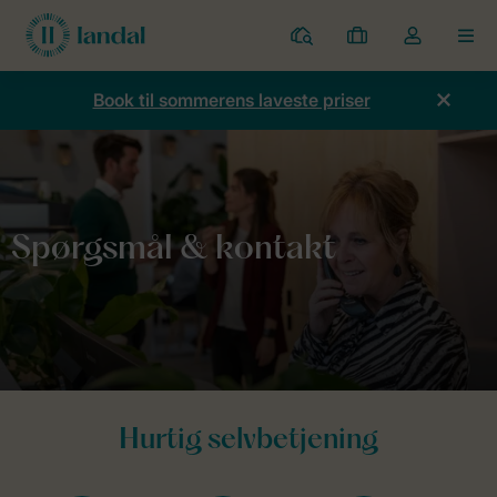
Parker
Mine
Toggle
MEN
bookinger
the
my
Book til sommerens laveste priser
account
dropdown