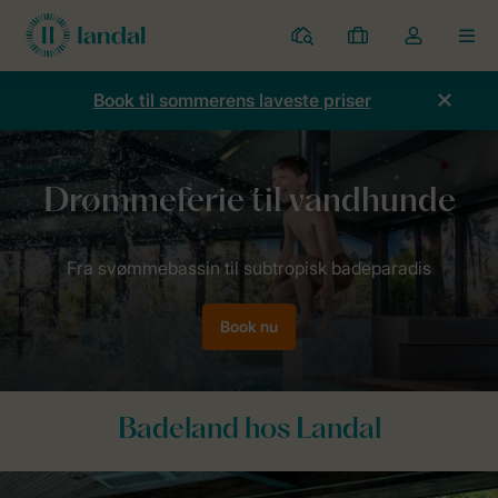
Parker
Mine
Toggle
MEN
bookinger
the
my
Book til sommerens laveste priser
account
dropdown
Forside
Inspiration
Badeland
Book nu
Badeland hos Landal