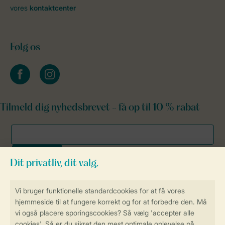
vores
kontaktcenter
Følg os
facebook
instagram
Tilmeld dig nyhedsbrevet - få op til 10 % rabat
Sikker og hurtig online booking
Sikker datahåndtering