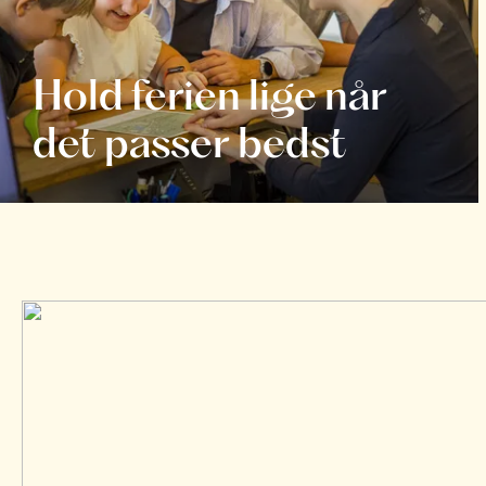
Hold ferien lige når
det passer bedst