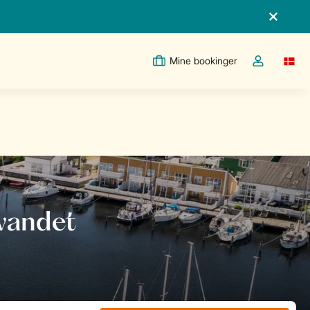
Mine bookinger
Switc
Toggle the m