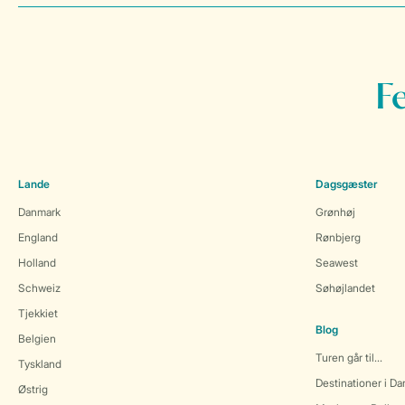
F
Lande
Dagsgæster
Danmark
Grønhøj
England
Rønbjerg
Holland
Seawest
Schweiz
Søhøjlandet
Tjekkiet
Blog
Belgien
Turen går til...
Tyskland
Destinationer i D
Østrig