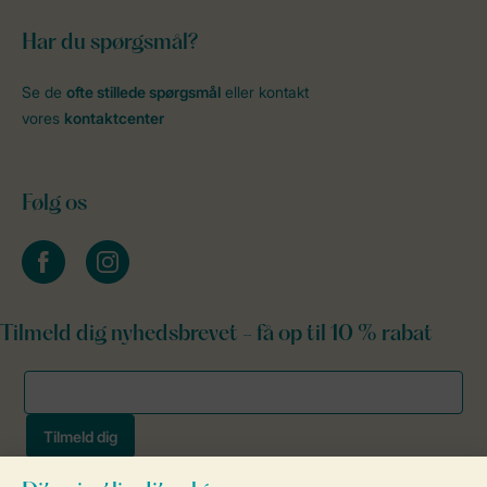
Har du spørgsmål?
Se de
ofte stillede spørgsmål
eller kontakt
vores
kontaktcenter
Følg os
facebook
instagram
Tilmeld dig nyhedsbrevet - få op til 10 % rabat