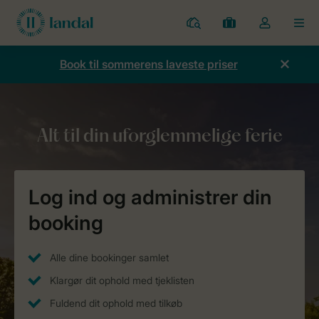
Parker
Mine
Toggle
MEN
bookinger
the
my
Book til sommerens laveste priser
account
dropdown