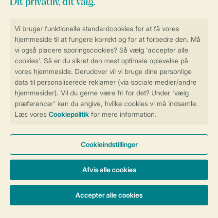
Sikker og hurtig online booking
Sikker datahåndtering
Sikker betaling
Få en personligt tilpasset oplevelse
på Landal.dk
Administrer dine cookie indstillinger
Vilkår og betingelser
Persondatapolitik
Cookies og banner
Tilgængelighed
© 2026 Landal Formidling ApS | CVR 28842392