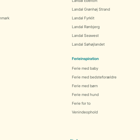
Landal Ebeltoft
Landal Grønhøj Strand
anmark
Landal Fyrklit
Landal Rønbjerg
Landal Seawest
Landal Søhøjlandet
Ferieinspiration
Ferie med baby
Ferie med bedsteforældre
Ferie med børn
Ferie med hund
Ferie for to
Venindeophold