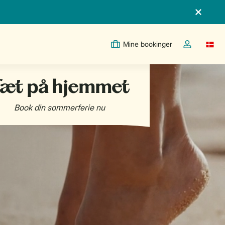
Mine bookinger
Switc
Toggle the m