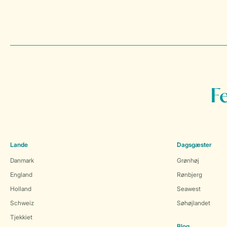
F
Lande
Dagsgæster
Danmark
Grønhøj
England
Rønbjerg
Holland
Seawest
Schweiz
Søhøjlandet
Tjekkiet
Blog