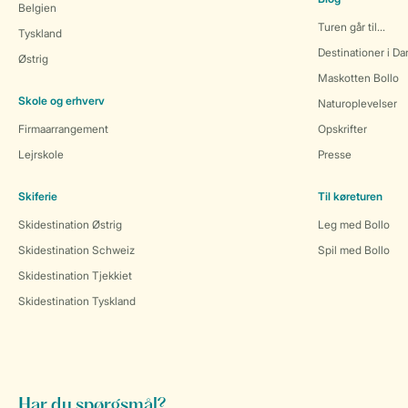
Belgien
Turen går til...
Tyskland
Destinationer i D
Østrig
Maskotten Bollo
Skole og erhverv
Naturoplevelser
Firmaarrangement
Opskrifter
Lejrskole
Presse
Skiferie
Til køreturen
Skidestination Østrig
Leg med Bollo
Skidestination Schweiz
Spil med Bollo
Skidestination Tjekkiet
Skidestination Tyskland
Har du spørgsmål?