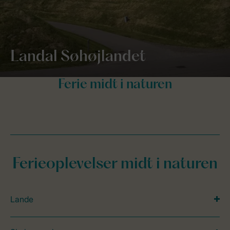
Landal Søhøjlandet
Ferieoplevelser midt i naturen
Lande