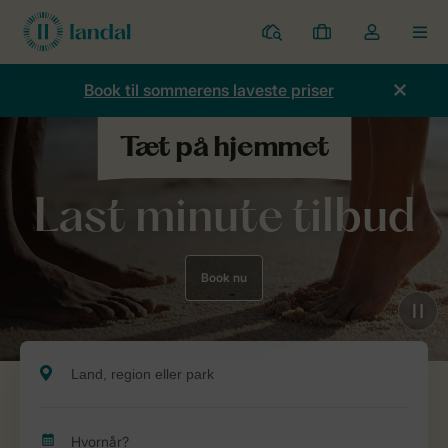
Parker
Mine
Toggle
MEN
bookinger
the
my
Book til sommerens laveste priser
account
dropdown
Last minute tilbud
Book nu