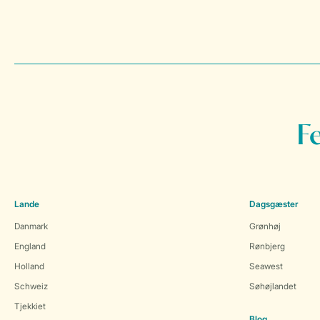
F
Lande
Dagsgæster
Danmark
Grønhøj
England
Rønbjerg
Holland
Seawest
Schweiz
Søhøjlandet
Tjekkiet
Blog