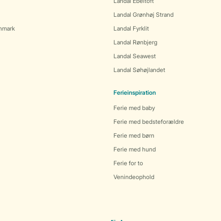
Landal Ebeltoft
Landal Grønhøj Strand
anmark
Landal Fyrklit
Landal Rønbjerg
Landal Seawest
Landal Søhøjlandet
Ferieinspiration
Ferie med baby
Ferie med bedsteforældre
Ferie med børn
Ferie med hund
Ferie for to
Venindeophold