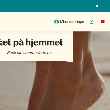
Mine bookinger
Switc
Toggle the m