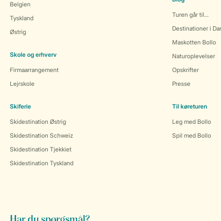
Belgien
Turen går til...
Tyskland
Destinationer i D
Østrig
Maskotten Bollo
Skole og erhverv
Naturoplevelser
Firmaarrangement
Opskrifter
Lejrskole
Presse
Skiferie
Til køreturen
Skidestination Østrig
Leg med Bollo
Skidestination Schweiz
Spil med Bollo
Skidestination Tjekkiet
Skidestination Tyskland
Har du spørgsmål?