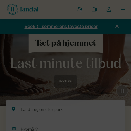
Parker
Mine
Toggle
MEN
bookinger
the
my
Book til sommerens laveste priser
account
dropdown
Last minute tilbud
Book nu