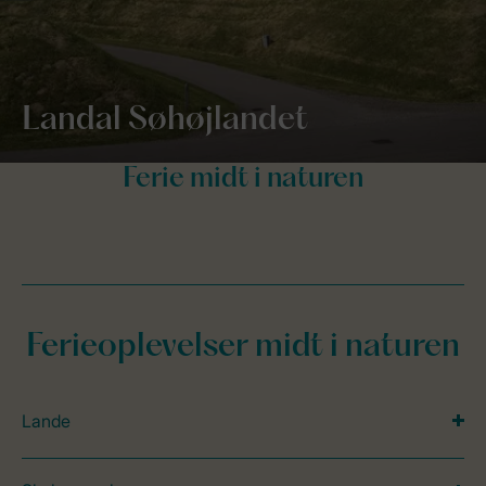
Landal Søhøjlandet
Ferieoplevelser midt i naturen
Lande