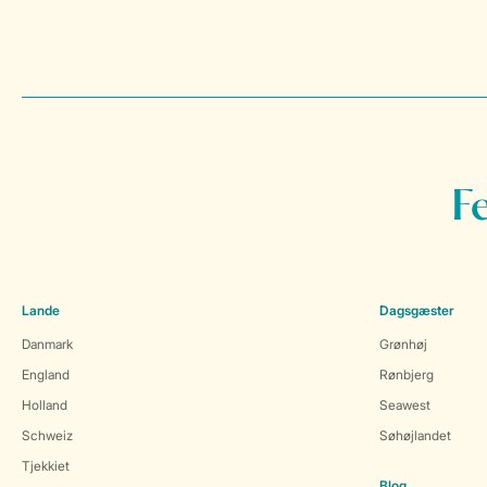
F
Lande
Dagsgæster
Danmark
Grønhøj
England
Rønbjerg
Holland
Seawest
Schweiz
Søhøjlandet
Tjekkiet
Blog