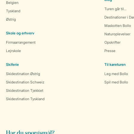
Belgien
Turen går til...
Tyskland
Destinationer i D
Østrig
Maskotten Bollo
Skole og erhverv
Naturoplevelser
Firmaarrangement
Opskrifter
Lejrskole
Presse
Skiferie
Til køreturen
Skidestination Østrig
Leg med Bollo
Skidestination Schweiz
Spil med Bollo
Skidestination Tjekkiet
Skidestination Tyskland
Har du spørgsmål?