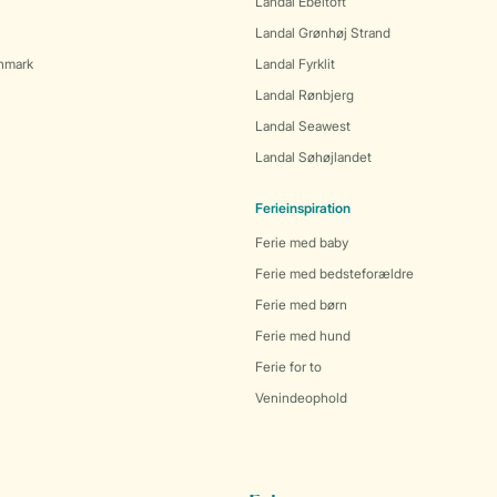
Landal Ebeltoft
Landal Grønhøj Strand
anmark
Landal Fyrklit
Landal Rønbjerg
Landal Seawest
Landal Søhøjlandet
Ferieinspiration
Ferie med baby
Ferie med bedsteforældre
Ferie med børn
Ferie med hund
Ferie for to
Venindeophold