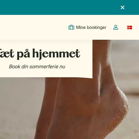
Mine bookinger
Switc
Toggle the m