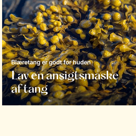
Blæretang er godt for huden
Lav en ansigtsmaske
af tang