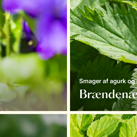
Smager af agurk og r
Brændenæ