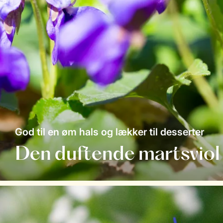
God til en øm hals og lækker til desserter
Den duftende martsviol