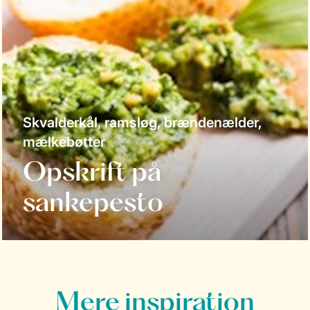
Skvalderkål, ramsløg, brændenælder,
mælkebøtter
Opskrift på
sankepesto
Mere inspiration