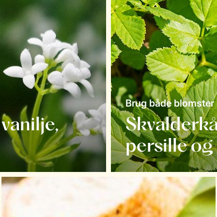
Brug både blomster
anilje,
Skvalderkå
persille og