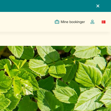
Mine bookinger
Switc
Toggle the m