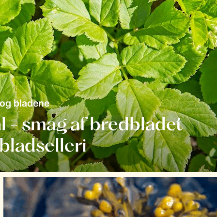
 og bladene
l - smag af bredbladet
 bladselleri