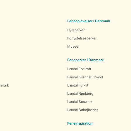
Ferieoplevelser i Danmark
Dyreparker
Forlystelsesparker
Museer
Ferieparker i Danmark
Landal Ebeltoft
Landal Grønhøj Strand
anmark
Landal Fyrklit
Landal Rønbjerg
Landal Seawest
Landal Søhøjlandet
Ferieinspiration