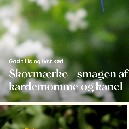
God til is og lyst kød
Skovmærke - smagen af v
kardemomme og kanel