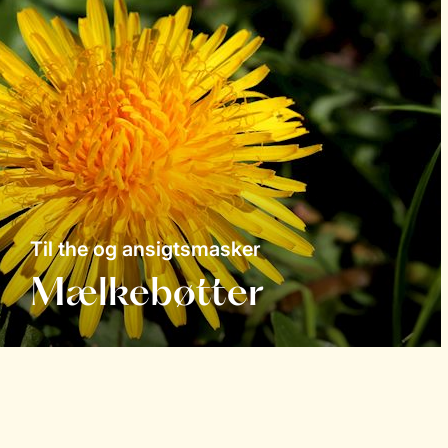
Til the og ansigtsmasker
Mælkebøtter