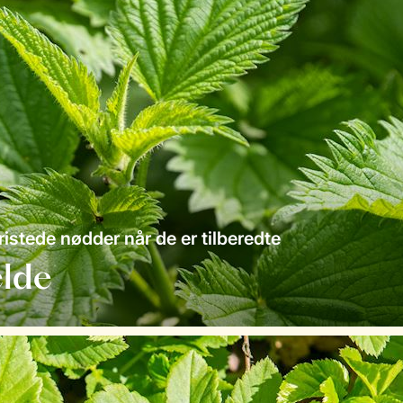
istede nødder når de er tilberedte
lde