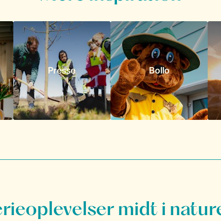
Presse
Bollo
erieoplevelser midt i natur