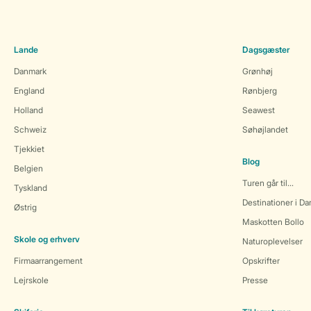
Lande
Dagsgæster
Danmark
Grønhøj
England
Rønbjerg
Holland
Seawest
Schweiz
Søhøjlandet
Tjekkiet
Blog
Belgien
Turen går til...
Tyskland
Destinationer i D
Østrig
Maskotten Bollo
Skole og erhverv
Naturoplevelser
Firmaarrangement
Opskrifter
Lejrskole
Presse