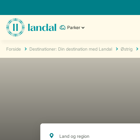
Parker
Forside
Destinationer: Din destination med Landal
Østrig