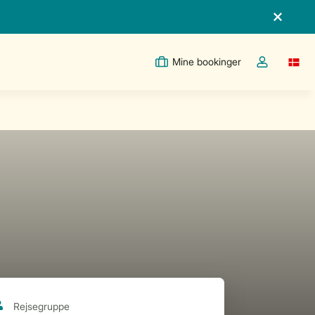
Mine bookinger
Switc
Toggle the m