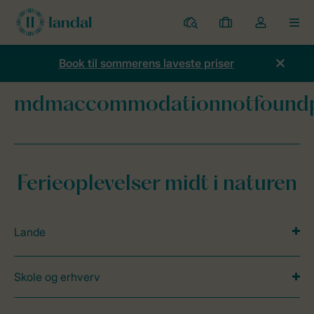
Parker
Mine
Toggle
MEN
bookinger
the
my
Book til sommerens laveste priser
account
dropdown
mdmaccommodationnotfound
Forside
mdmaccommodationnotfoundpage
Ferieoplevelser midt i naturen
Lande
Skole og erhverv