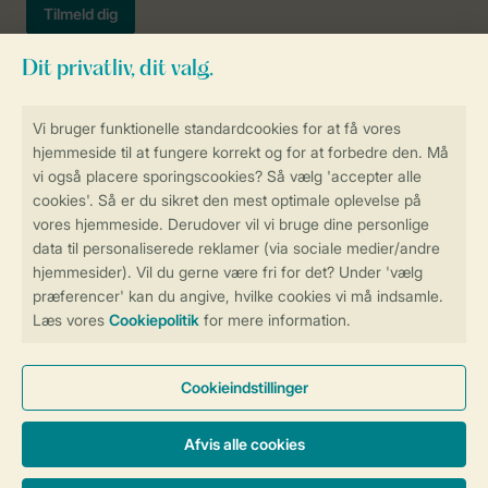
Sikker og hurtig online booking
Sikker datahåndtering
Sikker betaling
Få en personligt tilpasset oplevelse
på Landal.dk
Administrer dine cookie indstillinger
Vilkår og betingelser
Persondatapolitik
Cookies og banner
Tilgængelighed
© 2026 Landal Formidling ApS | CVR 28842392