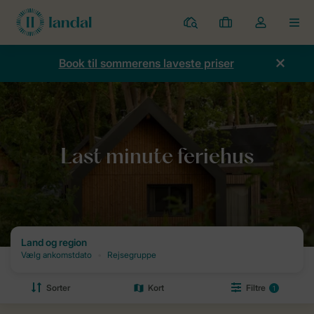
Parker
Mine
Toggle
MEN
bookinger
the
my
Book til sommerens laveste priser
account
dropdown
Forside
Ferier
Last minute
Last minute feriehus