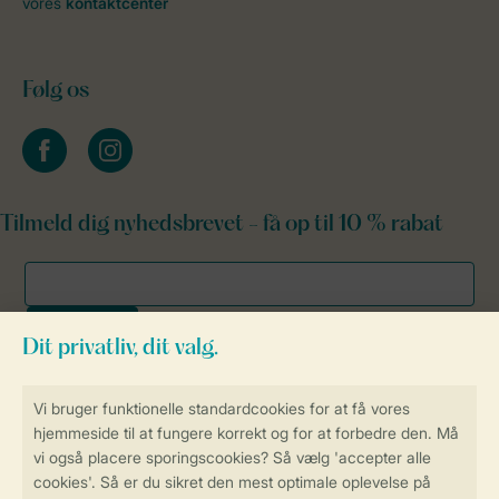
vores
kontaktcenter
Følg os
facebook
instagram
Tilmeld dig nyhedsbrevet - få op til 10 % rabat
Sikker og hurtig online booking
Sikker datahåndtering
Sikker betaling