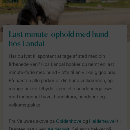
Last minute-ophold med hund
hos Landal
Har du lyst til spontant at tage af sted med din
firbenede ven? Hos Landal booker du nemt en last
minute-ferie med hund – ofte til en virkelig god pris.
På næsten alle parker er din hund velkommen, og
mange parker tilbyder specielle hundebungalows
med indhegnet have, hundekurv, hundebur og
velkomstpakke.
Fra Veluwes skove på
Coldenhove
og
Heideheuvel
til
Drentes natur ved
Aelderholt
, Sallands bakker på