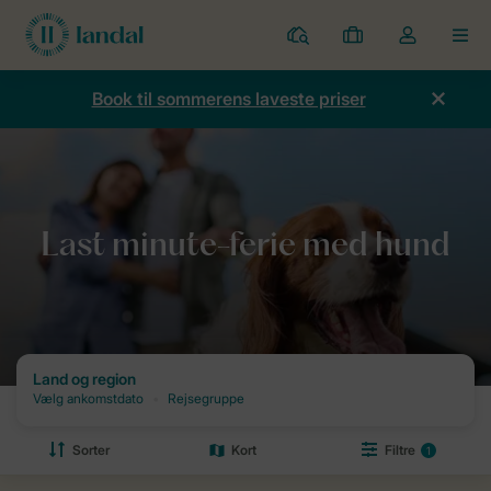
Parker
Mine
Toggle
MEN
bookinger
the
my
Book til sommerens laveste priser
account
dropdown
Forside
Ferier
Last minute
Last minute-ferie med hund