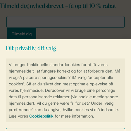
Tilmeld dig nyhedsbrevet - få op til 10 % rabat
Sikker og hurtig online booking
Sikker datahåndtering
Sikker betaling
Få en personligt tilpasset oplevelse
på Landal.dk
Administrer dine cookie indstillinger