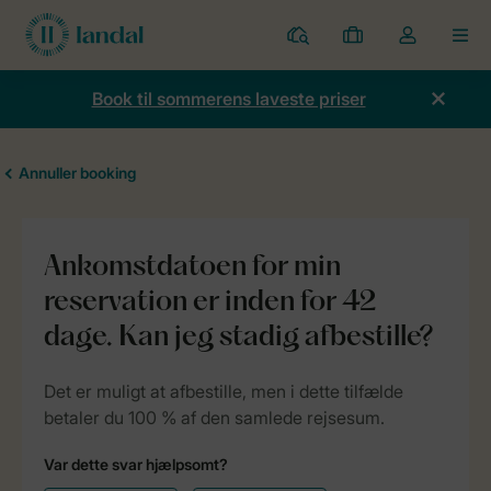
Parker
Mine
Toggle
MEN
bookinger
the
my
Book til sommerens laveste priser
account
dropdown