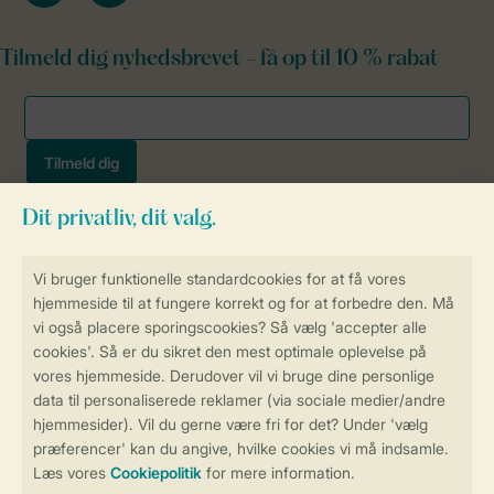
Tilmeld dig nyhedsbrevet - få op til 10 % rabat
Sikker og hurtig online booking
Sikker datahåndtering
Sikker betaling
Få en personligt tilpasset oplevelse
på Landal.dk
Administrer dine cookie indstillinger