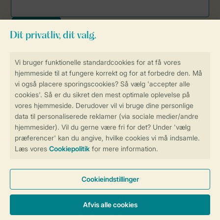
Sikker og hurtig online booking
Sikker datahåndtering
Sikker betaling
Få en personligt tilpasset oplevelse
på Landal.dk
Administrer dine cookie indstillinger
Vilkår og betingelser
Persondatapolitik
Cookies og banner