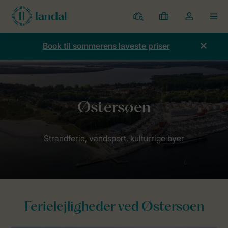
Parker
Mine
Toggle
MEN
bookinger
the
my
Book til sommerens laveste priser
account
dropdown
Forside
Lande
Tyskland
Østersøen