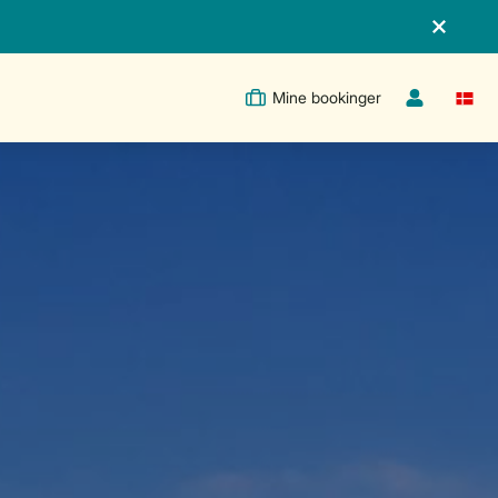
Mine bookinger
Switc
Toggle the m