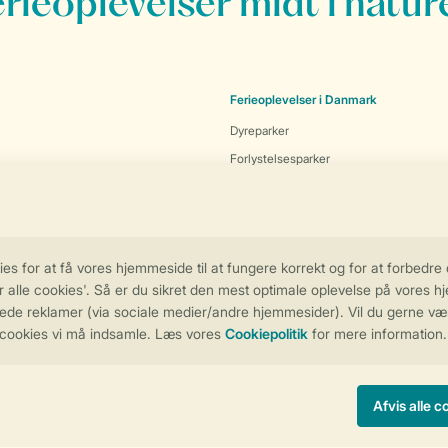
erieoplevelser midt i natur
Ferieoplevelser i Danmark
Dyreparker
Forlystelsesparker
Museer
Ferieparker i Danmark
Landal Ebeltoft
Landal Grønhøj Strand
anmark
Landal Fyrklit
Landal Rønbjerg
Landal Seawest
Landal Søhøjlandet