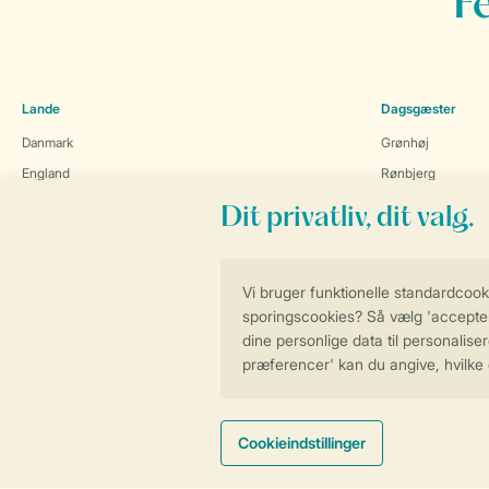
F
Lande
Dagsgæster
Danmark
Grønhøj
England
Rønbjerg
Holland
Seawest
Schweiz
Søhøjlandet
Tjekkiet
Blog
Belgien
Turen går til...
Tyskland
Destinationer i D
Østrig
Maskotten Bollo
Skole og erhverv
Naturoplevelser
Firmaarrangement
Opskrifter
Lejrskole
Presse