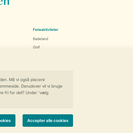
en
Ferieaktiviteter
Badeland
Golf
Mad og drikke
Mountainbiking
Vandsport
Ferieboliger
Ferielejlighed
Luksus feriehuse
Prisvenlig feriebolig
Feriebolig ved vandet
Sommerhuse