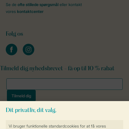
Se de
ofte stillede spørgsmål
eller kontakt
vores
kontaktcenter
Følg os
facebook
instagram
Tilmeld dig nyhedsbrevet - få op til 10 % rabat
Sikker og hurtig online booking