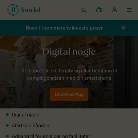
Parker
Mine
Toggle
MEN
bookinger
the
my
Book til sommerens laveste priser
account
dropdown
Forside
Landal App
Digital nøgle
Download App
Digital nøgle
Altid ved hånden
Adgang til ferieboliger og faciliteter