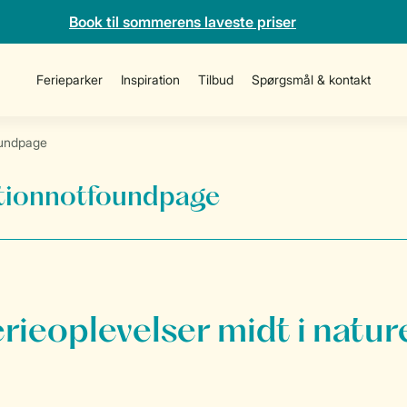
Book til sommerens laveste priser
Ferieparker
Inspiration
Tilbud
Spørgsmål & kontakt
undpage
onnotfoundpage
erieoplevelser midt i natur