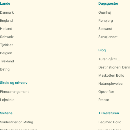
Lande
Dagsgæster
Danmark
Grønhøj
England
Rønbjerg
Holland
Seawest
Schweiz
Søhøjlandet
Tjekkiet
Blog
Belgien
Turen går til...
Tyskland
Destinationer i Dan
Østrig
Maskotten Bollo
Skole og erhverv
Naturoplevelser
Firmaarrangement
Opskrifter
Lejrskole
Presse
Skiferie
Til køreturen
Skidestination Østrig
Leg med Bollo