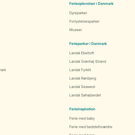
Ferieoplevelser i Danmark
Dyreparker
Forlystelsesparker
Museer
Ferieparker i Danmark
Landal Ebeltoft
Landal Grønhøj Strand
mark
Landal Fyrklit
Landal Rønbjerg
Landal Seawest
Landal Søhøjlandet
Ferieinspiration
Ferie med baby
Ferie med bedsteforældre