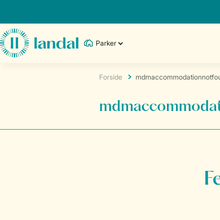
Parker
Forside
mdmaccommodationnotfo
mdmaccommodati
F