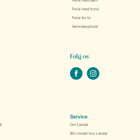
Ferie med børn
Ferie med hund
Ferie for to
Venindeophold
Følg os
facebook
instagram
Service
ål
Om Landal
Bliv model hos Landal