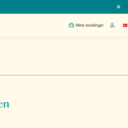
Mine bookinger
Sw
Toggle th
en