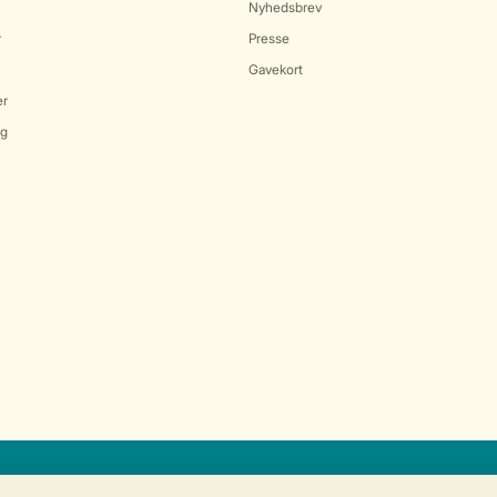
Nyhedsbrev
r
Presse
Gavekort
er
ng