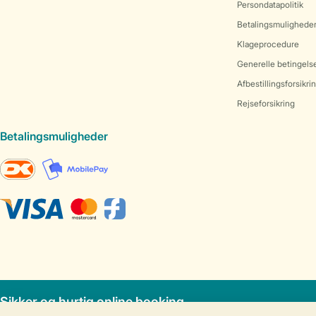
Persondatapolitik
Betalingsmulighede
Klageprocedure
Generelle betingels
Afbestillingsforsikri
Rejseforsikring
Betalingsmuligheder
Sikker og hurtig online booking