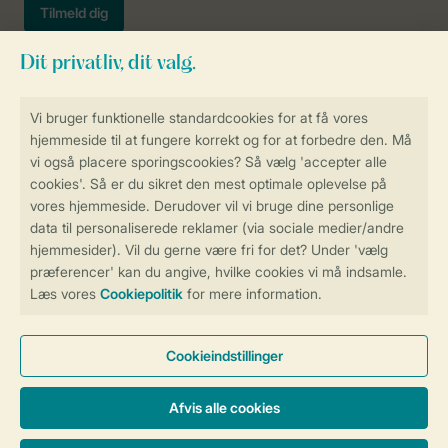
Sikker og hurtig online booking
Sikker datahåndtering
Sikker betaling
Få en personligt tilpasset oplevelse
på Landal.dk
Administrer dine cookie indstillinger
Vilkår og betingelser
Persondatapolitik
Cookies og banner
Tilgængelighed
© 2026 Landal Formidling ApS | CVR 28842392