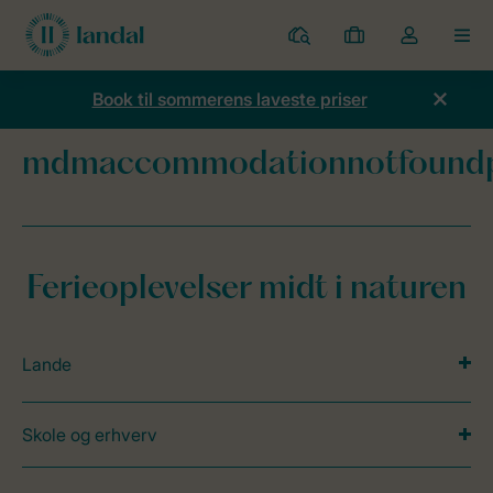
Parker
Mine
Toggle
MEN
bookinger
the
my
Book til sommerens laveste priser
account
dropdown
mdmaccommodationnotfound
Forside
mdmaccommodationnotfoundpage
Ferieoplevelser midt i naturen
Lande
Skole og erhverv