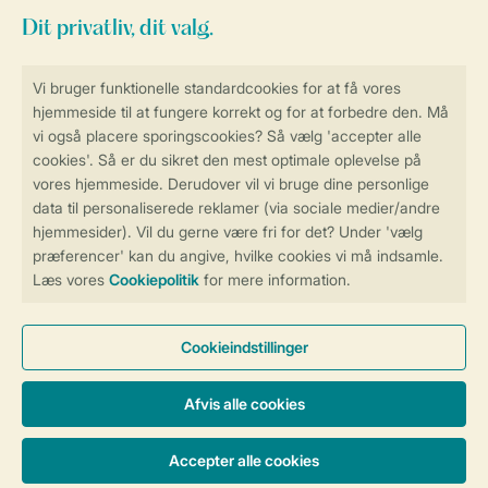
Sikker og hurtig online booking
Sikker datahåndtering
Sikker betaling
Få en personligt tilpasset oplevelse
på Landal.dk
Administrer dine cookie indstillinger
Vilkår og betingelser
Persondatapolitik
Cookies og banner
Tilgængelighed
© 2026 Landal Formidling ApS | CVR 28842392