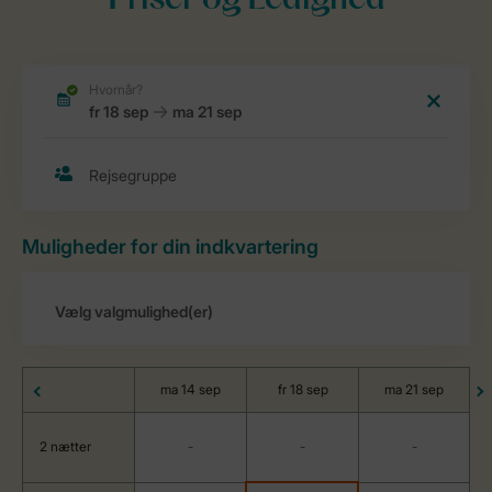
Priser og Ledighed
Muligheder for din indkvartering
ma 14 sep
fr 18 sep
ma 21 sep
2 nætter
-
-
-