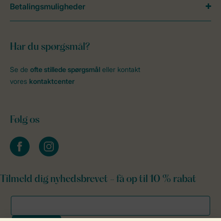
Betalingsmuligheder
Har du spørgsmål?
Se de
ofte stillede spørgsmål
eller kontakt
vores
kontaktcenter
Følg os
facebook
instagram
Tilmeld dig nyhedsbrevet - få op til 10 % rabat