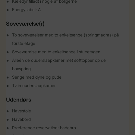
Kæledyr tilladt i nogle af boligerne
Energy label: A
Soveværelse(r)
To soveværelser med to enkeltsenge (springmadras) på
første etage
Soveværelse med to enkeltsenge i stueetagen
Alléén de ouderslaapkamer met softtopper op de
boxspring
Senge med dyne og pude
Tv in ouderslaapkamer
Udendørs
Havestole
Havebord
Præference reservation: badebro