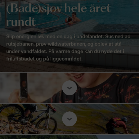
(Bade)sjov hele året
rundt
Slip energien løs med en dag i badelandet. Sus ned ad
rutsjebanen, prøv wildwaterbanen, og oplev at stå
under vandfaldet. På varme dage kan du nyde det i
friluftsbadet og på liggeområdet.