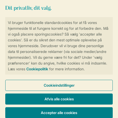
Sikker og hurtig online booking
Sikker datahåndtering
Sikker betaling
Få en personligt tilpasset oplevelse
på Landal.dk
Administrer dine cookie indstillinger
Vilkår og betingelser
Persondatapolitik
Cookies og banner
Tilgængelighed
© 2026 Landal Formidling ApS | CVR 28842392