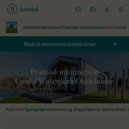
Parker
Mine
Toggle
MEN
bookinger
the
my
account
dropdown
Book til sommerens laveste priser