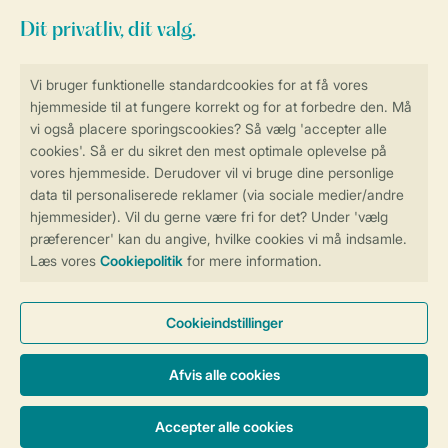
Sikker og hurtig online booking
Sikker datahåndtering
Sikker betaling
Få en personligt tilpasset oplevelse
på Landal.dk
Administrer dine cookie indstillinger
Vilkår og betingelser
Persondatapolitik
Cookies og banner
Tilgængelighed
© 2026 Landal Formidling ApS | CVR 28842392