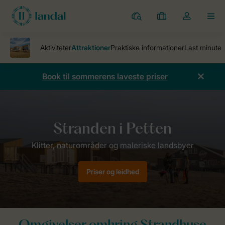
Parker
Mine
Toggle
MEN
bookinger
the
my
account
dropdown
Book til sommerens laveste priser
Ferieparker
Strandhuse Zeezigt
Attraktioner
Priser og leidhed