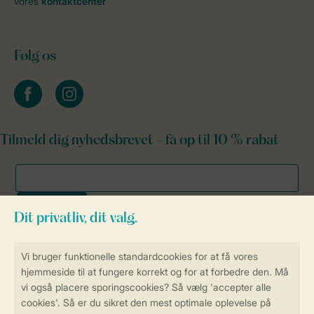
vores
kontaktcenter
Følg os
facebook
instagram
Tilmeld dig nyhedsbrevet - få op til 10 % rabat
Sikker og hurtig online booking
Sikker datahåndtering
Sikker betaling