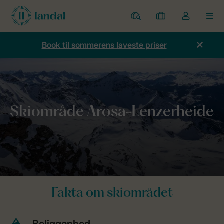
Parker
Mine
Toggle
MEN
bookinger
the
my
Book til sommerens laveste priser
account
dropdown
Forside
Skiferie
Schweiz
Skiområde Arosa-Lenzerheide
Fakta om skiområdet