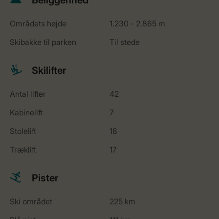
Beliggenhed
Områdets højde
1.230 - 2.865 m
Skibakke til parken
Til stede
Skilifter
Antal lifter
42
Kabinelift
7
Stolelift
18
Træklift
17
Pister
Ski området
225 km