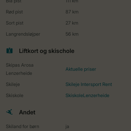
Blå pist
111 km
Rød pist
87 km
Sort pist
27 km
Langrendsløjper
56 km
Liftkort og skischole
Skipas Arosa
Aktuelle priser
Lenzerheide
Skileje
Skileje Intersport Rent
Skiskole
SkiskoleLenzerheide
Andet
Skiland for børn
ja