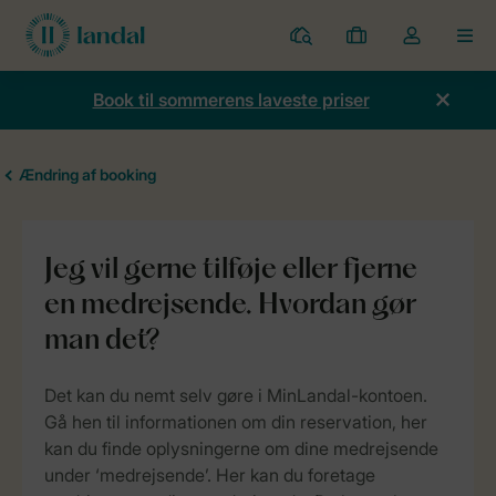
Parker
Mine
Toggle
MEN
bookinger
the
my
Book til sommerens laveste priser
account
dropdown