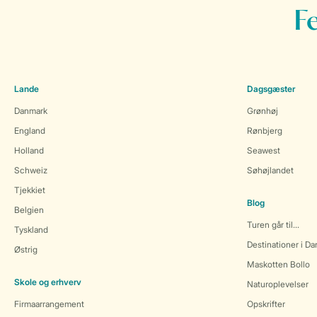
F
Lande
Dagsgæster
Danmark
Grønhøj
England
Rønbjerg
Holland
Seawest
Schweiz
Søhøjlandet
Tjekkiet
Blog
Belgien
Turen går til...
Tyskland
Destinationer i D
Østrig
Maskotten Bollo
Skole og erhverv
Naturoplevelser
Firmaarrangement
Opskrifter