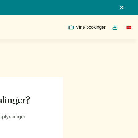
Mine bookinger
Switc
Toggle the m