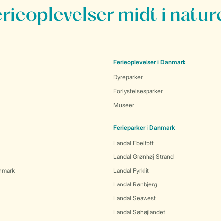
erieoplevelser midt i natur
Ferieoplevelser i Danmark
Dyreparker
Forlystelsesparker
Museer
Ferieparker i Danmark
Landal Ebeltoft
Landal Grønhøj Strand
anmark
Landal Fyrklit
Landal Rønbjerg
Landal Seawest
Landal Søhøjlandet