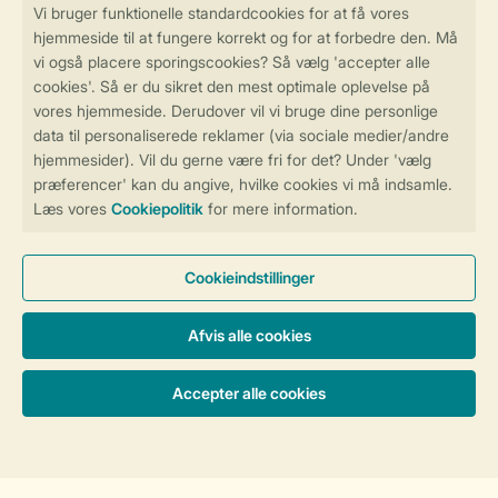
Sikker og hurtig online booking
Sikker datahåndtering
Sikker betaling
Få en personligt tilpasset oplevelse
på Landal.dk
Administrer dine cookie indstillinger
Vilkår og betingelser
Persondatapolitik
Cookies og banner
Tilgængelighed
© 2026 Landal Formidling ApS | CVR 28842392