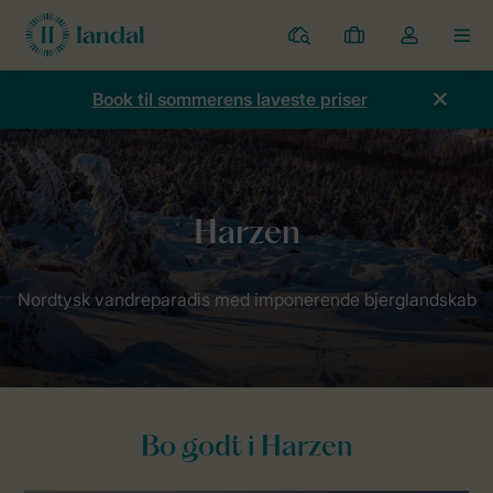
Parker
Mine
Toggle
MEN
bookinger
the
my
Book til sommerens laveste priser
account
dropdown
Forside
Lande
Tyskland
Harzen