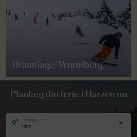
Braunlage/Wurmberg
Planlæg din ferie i Harzen nu