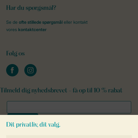
Har du spørgsmål?
Se de
ofte stillede spørgsmål
eller kontakt
vores
kontaktcenter
Følg os
facebook
instagram
Tilmeld dig nyhedsbrevet - få op til 10 % rabat