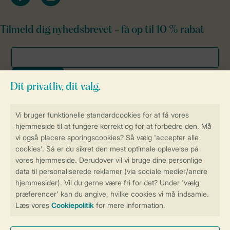
Tilmeld dig nyhedsbrevet - få op til 10 % rabat
Sikker og hurtig online booking
Sikker datahåndtering
Sikker betaling
Få en personligt tilpasset oplevelse
på Landal.dk