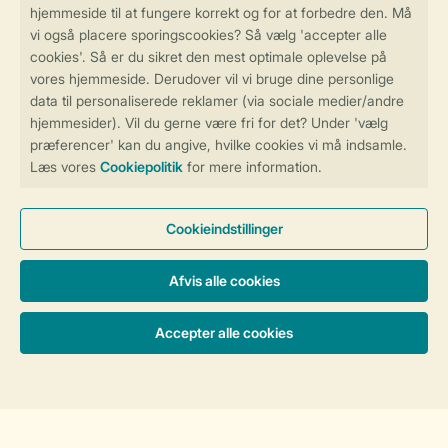
Følg os
facebook
instagram
Tilmeld dig nyhedsbrevet - få op til 10 % rabat
Sikker og hurtig online booking
Sikker datahåndtering
Sikker betaling
Sorter