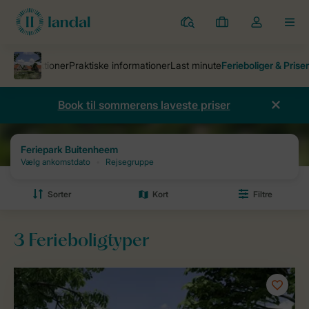
Parker
Mine
Toggle
MEN
bookinger
the
my
account
dropdown
Book til sommerens laveste priser
Ferieparker
Feriepark Buitenheem
Priser og ledighed