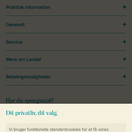
Praktisk information
Generelt
Service
Mere om Landal
Betalingsmuligheder
Har du spørgsmål?
Se de
ofte stillede spørgsmål
eller kontakt
vores
kontaktcenter