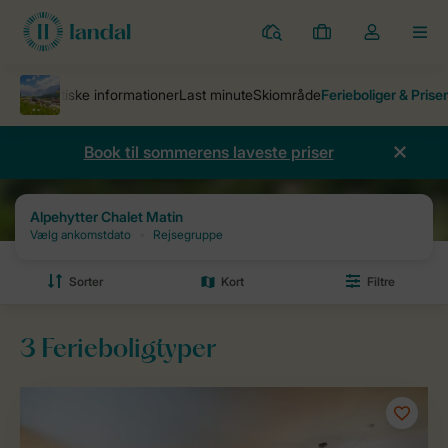
Parker
Mine
Toggle
MEN
bookinger
the
my
account
dropdown
Book til sommerens laveste priser
Ferieparker
Alpehytter Chalet Matin
Priser og ledighed