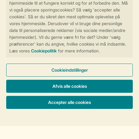
Følg os
facebook
instagram
Tilmeld dig nyhedsbrevet - få op til 10 % rabat
Sikker og hurtig online booking
Sikker datahåndtering
Sikker betaling
Sorter