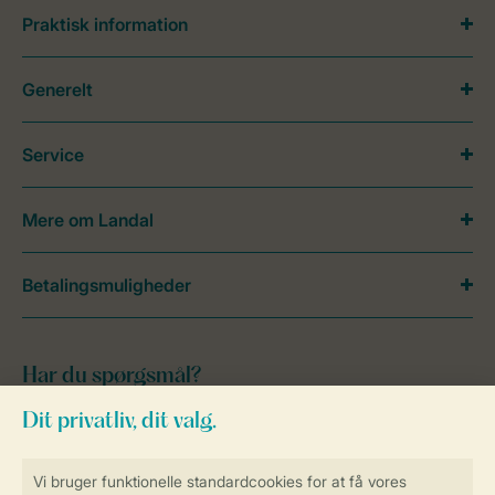
Praktisk information
Generelt
Service
Mere om Landal
Betalingsmuligheder
Har du spørgsmål?
Se de
ofte stillede spørgsmål
eller kontakt
vores
kontaktcenter