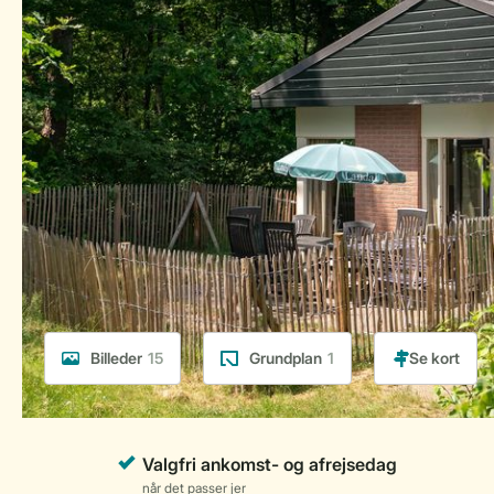
Billeder
15
Grundplan
1