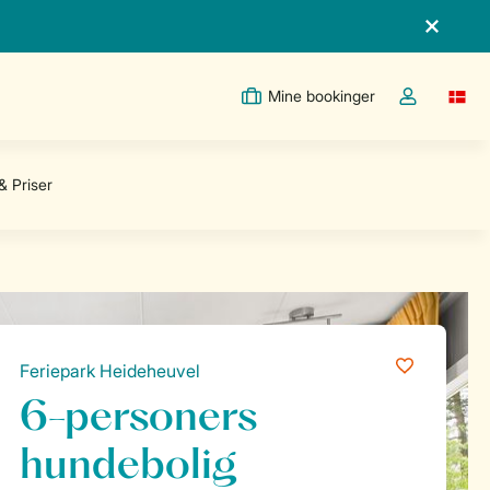
Mine bookinger
Switc
Toggle the m
Feriepark Heideheuvel
6-personers
hundebolig