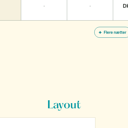
D
-
-
Flere nætter
Layout