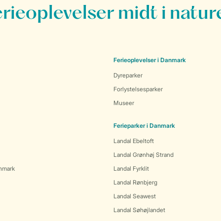
erieoplevelser midt i natur
Ferieoplevelser i Danmark
Dyreparker
Forlystelsesparker
Museer
Ferieparker i Danmark
Landal Ebeltoft
Landal Grønhøj Strand
anmark
Landal Fyrklit
Landal Rønbjerg
Landal Seawest
Landal Søhøjlandet