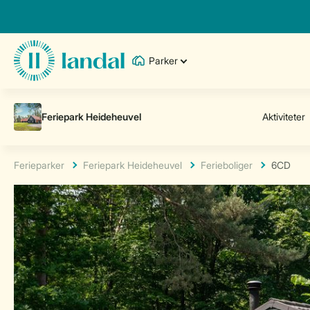
Parker
Ferieparker
Feriepark Heideheuvel
Ferieboliger
6CD