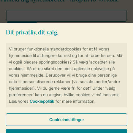
Tilmeld dig nyhedsbrevet - få op til 10 % rabat
Sikker og hurtig online booking
Sikker datahåndtering
Sikker betaling
Få en personligt tilpasset oplevelse
på Landal.dk
Administrer dine cookie indstillinger