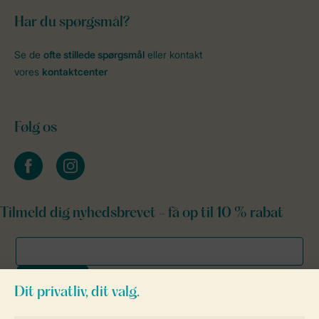
Har du spørgsmål?
Se de
ofte stillede spørgsmål
eller kontakt
vores
kontaktcenter
Følg os
facebook
instagram
Tilmeld dig nyhedsbrevet - få op til 10 % rabat