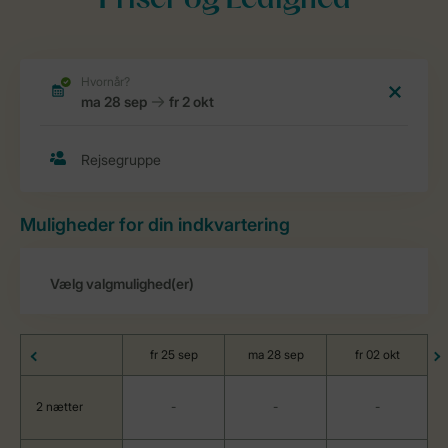
Priser og Ledighed
Muligheder for din indkvartering
fr 25 sep
ma 28 sep
fr 02 okt
2 nætter
-
-
-