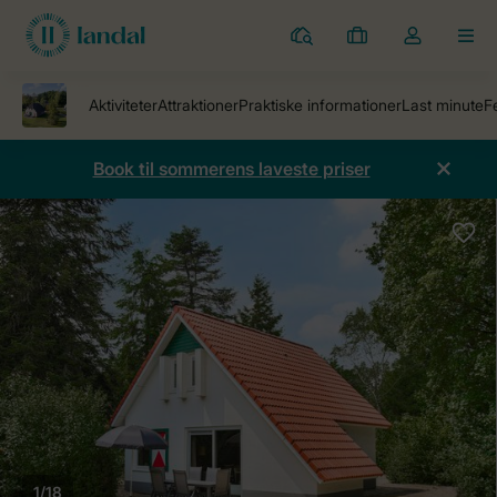
Parker
Mine
Toggle
MEN
bookinger
the
my
account
dropdown
Book til sommerens laveste priser
1/18