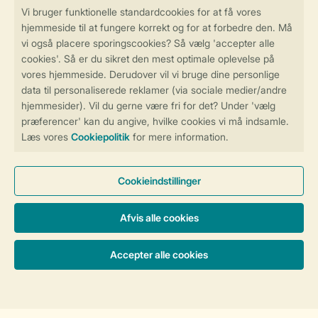
Sikker og hurtig online booking
Sikker datahåndtering
Sikker betaling
Få en personligt tilpasset oplevelse
på Landal.dk
Administrer dine cookie indstillinger
Vilkår og betingelser
Persondatapolitik
Cookies og banner
Tilgængelighed
© 2026 Landal Formidling ApS | CVR 28842392