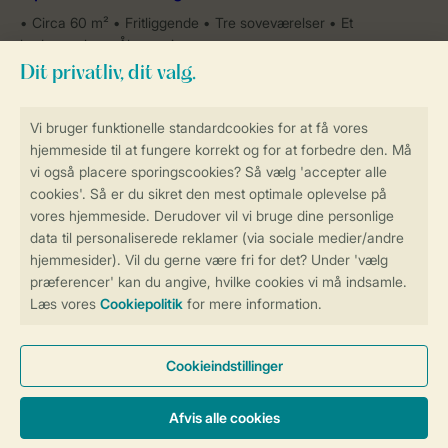
Circa 60 m²
Fritliggende
Tre soveværelser
Et
badeværelse
Åben pejs
Mere information om denne feriebolig