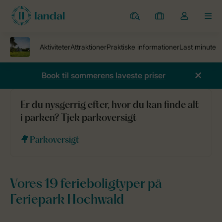
Parker
Mine
Toggle
MEN
bookinger
the
my
account
dropdown
Book til sommerens laveste priser
Er du nysgerrig efter, hvor du kan finde alt
Ferieparker
Feriepark Hochwald
Ferieboliger
i parken? Tjek parkoversigt
Parkoversigt
Vores 19 ferieboligtyper på
Feriepark Hochwald