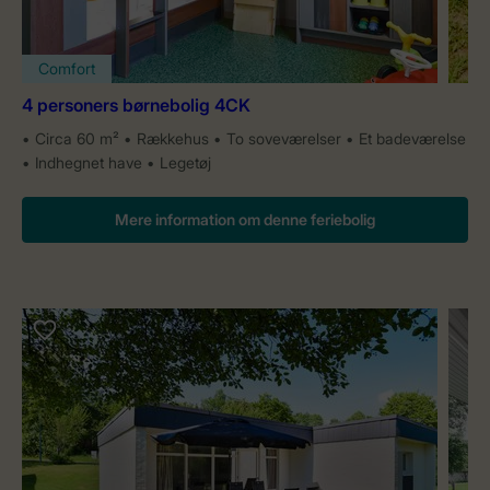
Comfort
4 personers børnebolig 4CK
Circa 60 m²
Rækkehus
To soveværelser
Et badeværelse
Indhegnet have
Legetøj
Mere information om denne feriebolig