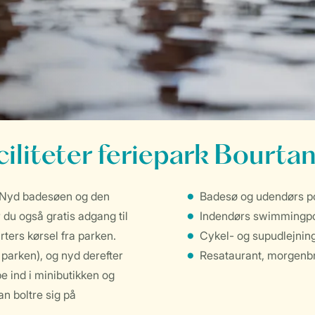
ciliteter feriepark Bourta
. Nyd badesøen og den
Badesø og udendørs p
 du også gratis adgang til
Indendørs swimmingpoo
ters kørsel fra parken.
Cykel- og supudlejnin
 parken), og nyd derefter
Resataurant, morgenb
e ind i minibutikken og
n boltre sig på