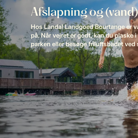
Afslapning og (vand)
Hos Landal Landgoed Bourtange er va
på. Når vejret er godt, kan du plaske 
parken eller besøge friluftsbadet ved 