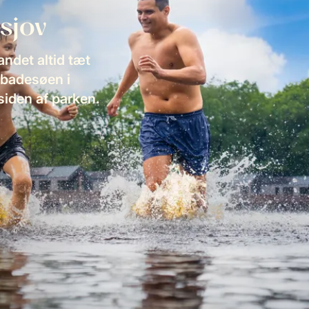
sjov
ndet altid tæt
i badesøen i
siden af parken.