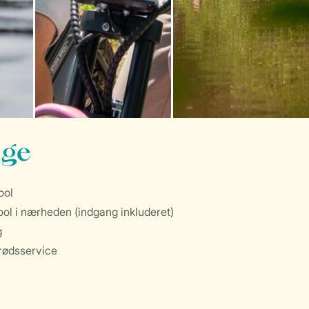
nge
ool
l i nærheden (indgang inkluderet)
g
rødsservice