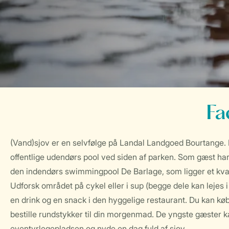
Fa
(Vand)sjov er en selvfølge på Landal Landgoed Bourtange
offentlige udendørs pool ved siden af parken. Som gæst har
den indendørs swimmingpool De Barlage, som ligger et kvar
Udforsk området på cykel eller i sup (begge dele kan lejes i
en drink og en snack i den hyggelige restaurant. Du kan køb
bestille rundstykker til din morgenmad. De yngste gæster ka
eventyrlegepladsen og nyde en dag fuld af sjov.