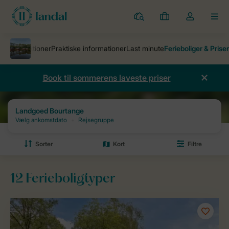
Parker
Mine
Toggle
MEN
bookinger
the
my
account
dropdown
Book til sommerens laveste priser
Ferieparker
Landgoed Bourtange
Priser og ledighed