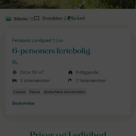
Grundplan
2
Billeder
13
Feriepark Landgoed 't Loo
6-personers feriebolig
6L
Circa 110 m²
Fritliggende
3 soveværelser
2 badeværelser
Beskrivelse