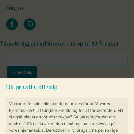
Følg os
facebook
instagram
Tilmeld dig nyhedsbrevet - få op til 10 % rabat
Sikker og hurtig online booking
Sikker datahåndtering
Sikker betaling