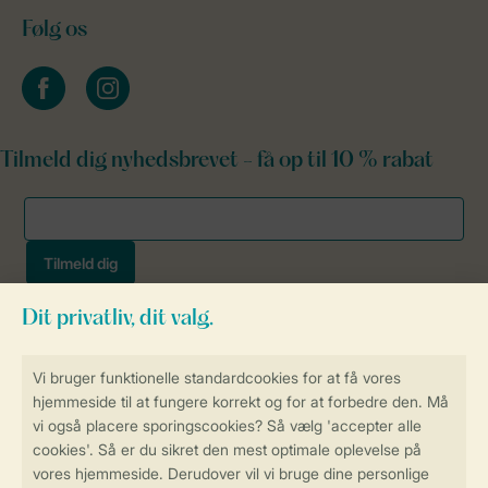
Følg os
facebook
instagram
Tilmeld dig nyhedsbrevet - få op til 10 % rabat
Sikker og hurtig online booking
Sikker datahåndtering
Sikker betaling