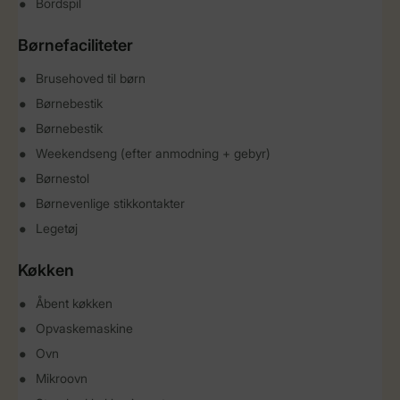
Bordspil
Børnefaciliteter
Brusehoved til børn
Børnebestik
Børnebestik
Weekendseng (efter anmodning + gebyr)
Børnestol
Børnevenlige stikkontakter
Legetøj
Køkken
Åbent køkken
Opvaskemaskine
Ovn
Mikroovn