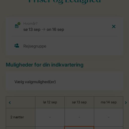
Priser og Ledighed
Muligheder for din indkvartering
lø 12 sep
sø 13 sep
ma 14 sep
2 nætter
-
-
-