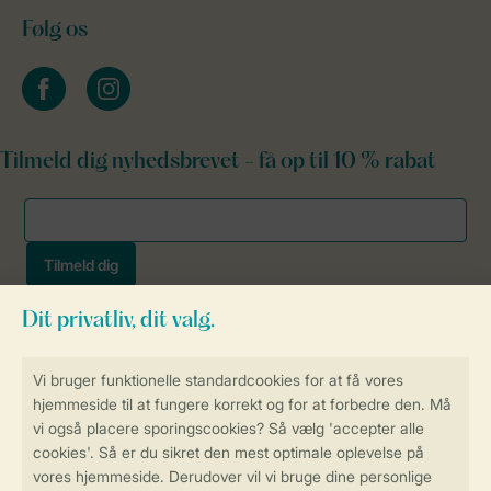
Følg os
facebook
instagram
Tilmeld dig nyhedsbrevet - få op til 10 % rabat
Sikker og hurtig online booking
Sikker datahåndtering
Sikker betaling