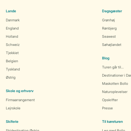
Lande
Dagsgæster
Danmark
Grønhøj
England
Rønbjerg
Holland
Seawest
Schweiz
Søhøjlandet
Tjekkiet
Blog
Belgien
Turen går til...
Tyskland
Destinationer i D
Østrig
Maskotten Bollo
Skole og erhverv
Naturoplevelser
Firmaarrangement
Opskrifter
Lejrskole
Presse
Skiferie
Til køreturen
Skidestination Østrig
Leg med Bollo