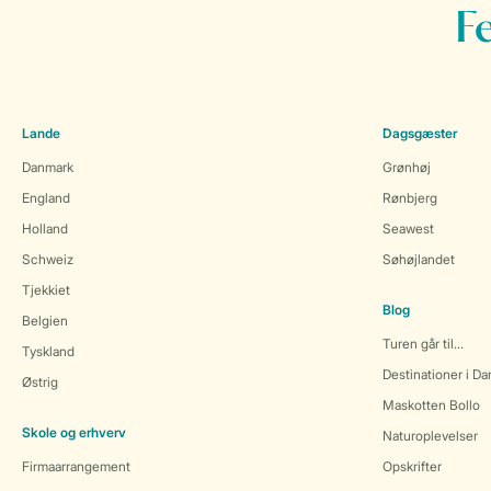
F
Lande
Dagsgæster
Danmark
Grønhøj
England
Rønbjerg
Holland
Seawest
Schweiz
Søhøjlandet
Tjekkiet
Blog
Belgien
Turen går til...
Tyskland
Destinationer i D
Østrig
Maskotten Bollo
Skole og erhverv
Naturoplevelser
Firmaarrangement
Opskrifter