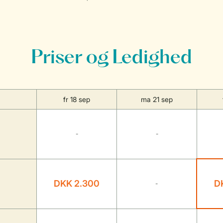
Priser og Ledighed
fr 18 sep
ma 21 sep
-
-
DKK 2.300
D
-