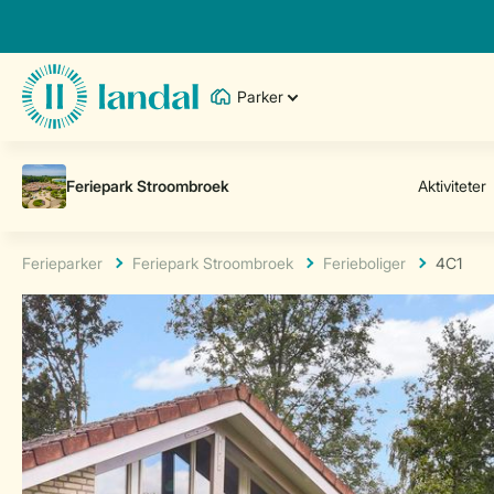
Parker
Ferieparker
Feriepark Stroombroek
Ferieboliger
4C1