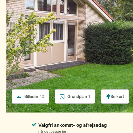
Billeder
10
Grundplan
1