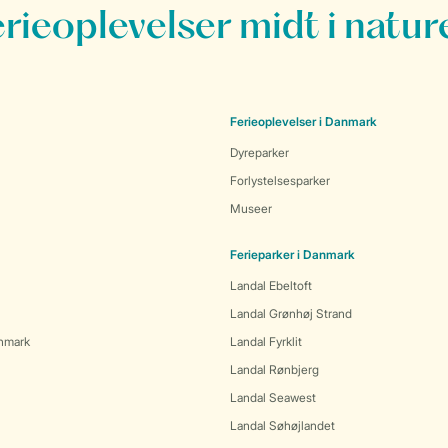
erieoplevelser midt i natur
Ferieoplevelser i Danmark
Dyreparker
Forlystelsesparker
Museer
Ferieparker i Danmark
Landal Ebeltoft
Landal Grønhøj Strand
anmark
Landal Fyrklit
Landal Rønbjerg
Landal Seawest
Landal Søhøjlandet