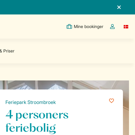
Mine bookinger
Switc
Toggle the m
Feriepark Stroombroek
4 personers
feriebolig